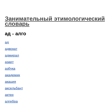
Занимательный этимологический
словарь
ад - алго
ад
адвокат
адмирал
азарт
азбука
академик
акация
аксельбант
актер
алгебра